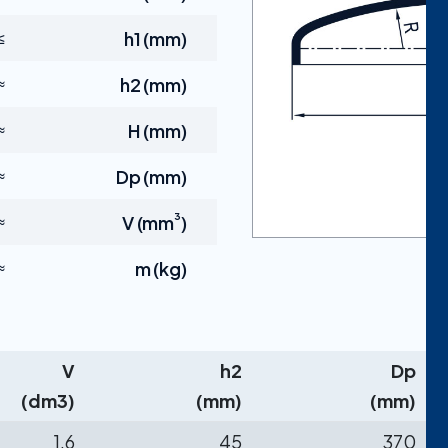
h1 (mm)
5t
h2 (mm)
15D
H (mm)
 h2
Dp (mm)
ul Çapı)
³
V (mm
)
 = 0)
m (kg)
irimi (mm))
V
h2
Dp
(dm3)
(mm)
(mm)
1,6
45
370