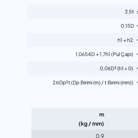
≥ 3,
≈ 0,
≈ h1 +
≈ 1,0654D + 1,7h1 (P
≈ 0,06D³ (h1
≈ 2πDp²t (Dp Birimi (m) / t B
m
(kg / mm)
0,9