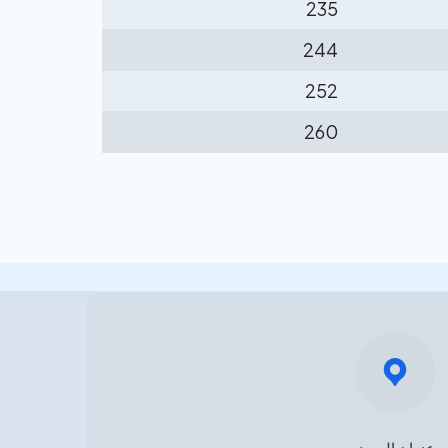
235
244
252
260
عنوان المصنع