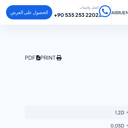
اتصل واتساب
الحصول على العرض
AR
RU
E
+90 535 253 2202
PDF
PRINT
≈ 1,
≈ 0,