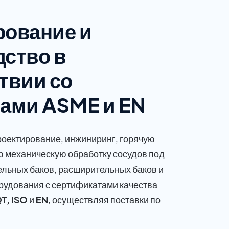
рование и
ство в
твии со
тами ASME и EN
оектирование, инжиниринг, горячую
ю механическую обработку сосудов под
льных баков, расширительных баков и
рудования с сертификатами качества
T, ISO
и
EN
, осуществляя поставки по