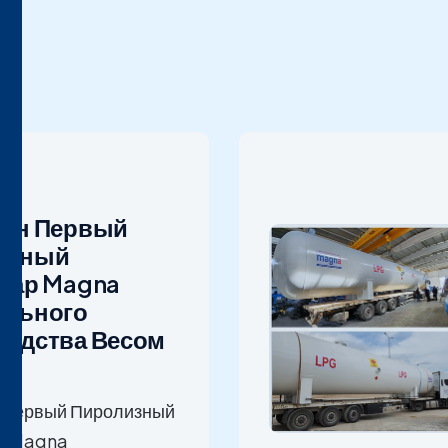
жен Первый
изный
уар Magna
ального
водства Весом
.
 Первый Пиролизный
р Magna