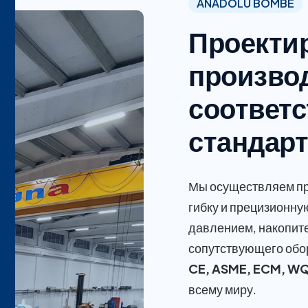
ANADOLU BOMBE
Проекти
производ
соответс
стандар
Мы осуществляем пр
гибку и прецизионну
давлением, накопите
сопутствующего обо
CE, ASME, ECM, WQ
всему миру.