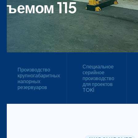
бъемом 115
Специальное
Производство
серийное
крупногабаритных
производство
напорных
для проектов
резервуаров
TOKİ