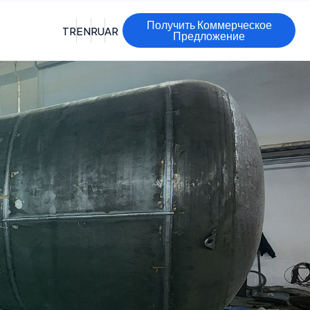
Получить Коммерческое
TR
EN
RU
AR
Предложение