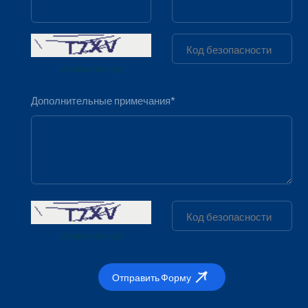
хранения СУГ о
м3
изменить код
Industrial pressure tank manufacturing
Дополнительные примечания*
Производство
резервуара
Anadolu
хранения СУГ
Bombe
объемом 115
м3
изменить код
Отправить Форму