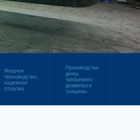
Производство
Мощное
днищ
производство,
требуемого
надежная
диаметра и
отгрузка
толщины