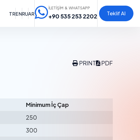
İLETİŞİM & WHATSAPP
Teklif Al
TR
EN
RU
AR
+90 535 253 2202
PRINT
PDF
Minimum İç Çap
250
300