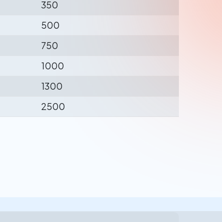
350
500
750
1000
1300
2500