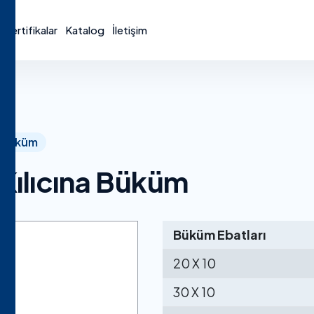
Sertifikalar
Katalog
İletişim
Büküm
Kılıcına Büküm
Büküm Ebatları
20 X 10
30 X 10