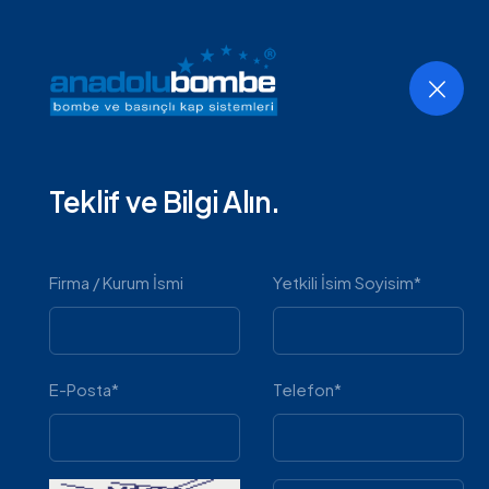
Ana Sayfa
Kurumsal
Ürünler
Teklif ve Bilgi Alın.
Tip-15 HEB 
Firma / Kurum İsmi
Yetkili İsim Soyisim*
E-Posta*
Telefon*